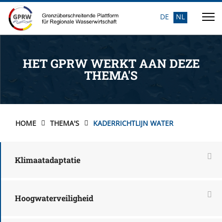
DE
NL
Selecteer de taal
HET GPRW WERKT AAN DEZE
THEMA'S
HOME
THEMA'S
KADERRICHTLIJN WATER
Klimaatadaptatie
Hoogwaterveiligheid