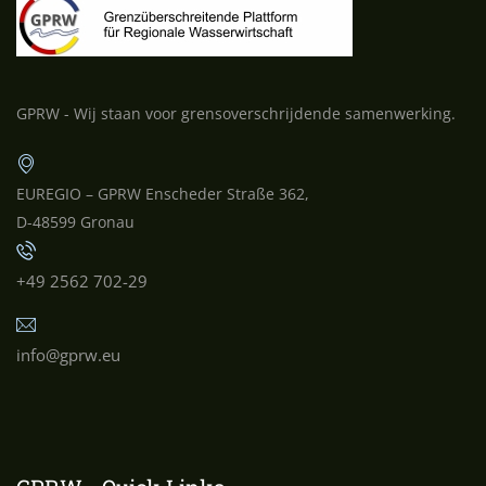
GPRW - Wij staan voor grensoverschrijdende samenwerking.
EUREGIO – GPRW Enscheder Straße 362,
D-48599 Gronau
+49 2562 702-29
info@gprw.eu