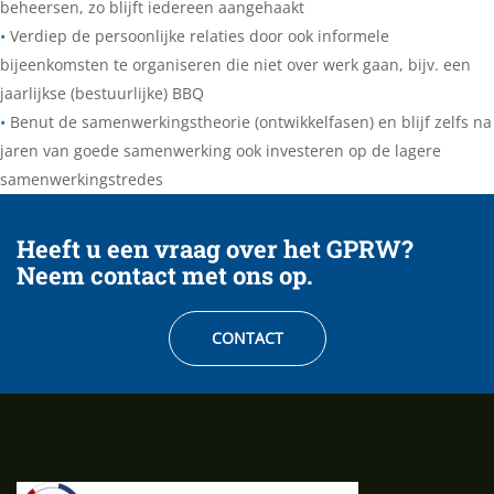
beheersen, zo blijft iedereen aangehaakt
•
Verdiep de persoonlijke relaties door ook informele
bijeenkomsten te organiseren die niet over werk gaan, bijv. een
jaarlijkse (bestuurlijke) BBQ
•
Benut de samenwerkingstheorie (ontwikkelfasen) en blijf zelfs na
jaren van goede samenwerking ook investeren op de lagere
samenwerkingstredes
Heeft u een vraag over het GPRW?
Neem contact met ons op.
CONTACT