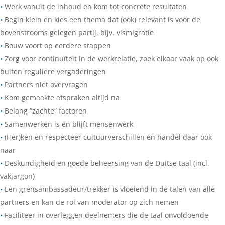
•
Werk vanuit de inhoud en kom tot concrete resultaten
•
Begin klein en kies een thema dat (ook) relevant is voor de
bovenstrooms gelegen partij, bijv. vismigratie
•
Bouw voort op eerdere stappen
•
Zorg voor continuïteit in de werkrelatie, zoek elkaar vaak op ook
buiten reguliere vergaderingen
•
Partners niet overvragen
•
Kom gemaakte afspraken altijd na
•
Belang “zachte” factoren
•
Samenwerken is en blijft mensenwerk
•
(Her)ken en respecteer cultuurverschillen en handel daar ook
naar
•
Deskundigheid en goede beheersing van de Duitse taal (incl.
vakjargon)
•
Een grensambassadeur/trekker is vloeiend in de talen van alle
partners en kan de rol van moderator op zich nemen
•
Faciliteer in overleggen deelnemers die de taal onvoldoende