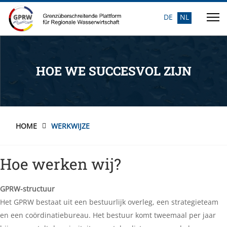
DE
NL
Selecteer de taal
HOE WE SUCCESVOL ZIJN
HOME
WERKWIJZE
Hoe werken wij?
GPRW-structuur
Het GPRW bestaat uit een bestuurlijk overleg, een strategieteam
en een coördinatiebureau. Het bestuur komt tweemaal per jaar