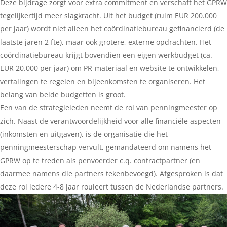
Deze bijdrage zorgt voor extra commitment en verschaft het GPRW
tegelijkertijd meer slagkracht. Uit het budget (ruim EUR 200.000
per jaar) wordt niet alleen het coördinatiebureau gefinancierd (de
laatste jaren 2 fte), maar ook grotere, externe opdrachten. Het
coördinatiebureau krijgt bovendien een eigen werkbudget (ca.
EUR 20.000 per jaar) om PR-materiaal en website te ontwikkelen,
vertalingen te regelen en bijeenkomsten te organiseren. Het
belang van beide budgetten is groot.
Een van de strategieleden neemt de rol van penningmeester op
zich. Naast de verantwoordelijkheid voor alle financiële aspecten
(inkomsten en uitgaven), is de organisatie die het
penningmeesterschap vervult, gemandateerd om namens het
GPRW op te treden als penvoerder c.q. contractpartner (en
daarmee namens die partners tekenbevoegd). Afgesproken is dat
deze rol iedere 4-8 jaar rouleert tussen de Nederlandse partners.