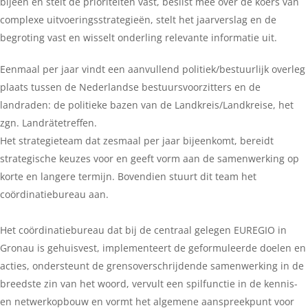
bijeen en stelt de prioriteiten vast, beslist mee over de koers van
complexe uitvoeringsstrategieën, stelt het jaarverslag en de
begroting vast en wisselt onderling relevante informatie uit.
Eenmaal per jaar vindt een aanvullend politiek/bestuurlijk overleg
plaats tussen de Nederlandse bestuursvoorzitters en de
landraden: de politieke bazen van de Landkreis/Landkreise, het
zgn. Landrätetreffen.
Het strategieteam dat zesmaal per jaar bijeenkomt, bereidt
strategische keuzes voor en geeft vorm aan de samenwerking op
korte en langere termijn. Bovendien stuurt dit team het
coördinatiebureau aan.
Het coördinatiebureau dat bij de centraal gelegen EUREGIO in
Gronau is gehuisvest, implementeert de geformuleerde doelen en
acties, ondersteunt de grensoverschrijdende samenwerking in de
breedste zin van het woord, vervult een spilfunctie in de kennis-
en netwerkopbouw en vormt het algemene aanspreekpunt voor