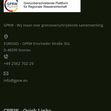
GPRW - Wij staan voor grensoverschrijdende samenwerking.
EUREGIO – GPRW Enscheder Straße 362,
D-48599 Gronau
+49 2562 702-29
info@gprw.eu
GPRW - Quick Links