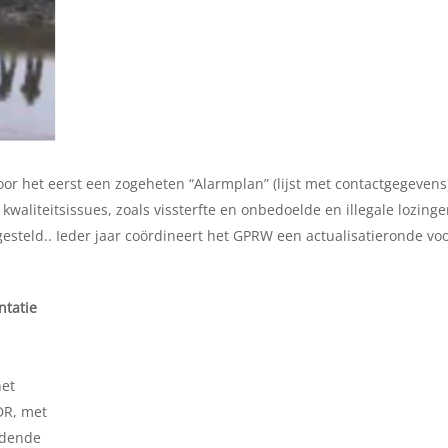
or het eerst een zogeheten “Alarmplan” (lijst met contactgegevens
ij kwaliteitsissues, zoals vissterfte en onbedoelde en illegale lozing
steld.. Ieder jaar coördineert het GPRW een actualisatieronde voo
ntatie
het
DR, met
jdende