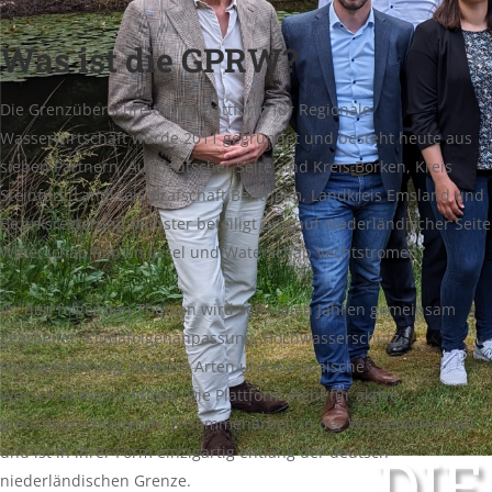
Was ist die GPRW?
Die Grenzüberschreitende Plattform für Regionale
Wasserwirtschaft wurde 2011 gegründet und besteht heute aus
sieben Partnern. Auf deutscher Seite sind Kreis Borken, Kreis
Steinfurt, Landkreis Grafschaft Bentheim, Landkreis Emsland und
Bezirksregierung Münster beteiligt und auf niederländischer Seite
Waterschap Rijn en IJssel und Waterschap Vechtstromen.
An den folgenden Themen wird seit vielen Jahren gemeinsam
gearbeitet: Klimafolgenanpassung, Hochwasserschutz,
Fischwanderung, invasive Arten und europäische
Wasserrahmenrichtlinie. Die Plattform steht für aktive
grenzüberschreitende Zusammenarbeit in der Wasserwirtschaft
DI
und ist in ihrer Form einzigartig entlang der deutsch-
niederländischen Grenze.