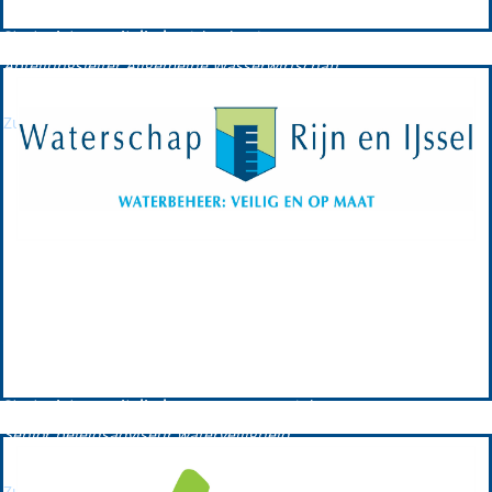
Kreisbaurat - Dezernat III
Strategieteammitglied:
Michael Reiners;
Abteilungsleiter Allgemeine Wasserwirtschaft
Zur Partnerwebsite
Waterschap Rijn en IJssel
Waterschap Rijn en IJssel ist seit 2011 GPRW-Plattformpartner.
Vorstandsmitglied:
Hein Pieper;
Dijkgraaf waterschap Rijn en IJssel
Strategieteammitglied:
Kees Jan Leuvenink;
Senior beleidsadviseur waterveiligheid
Zur Partnerwebsite