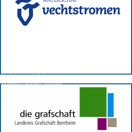
Waterschap Vechtstromen
Waterschap Vechtstromen ist seit 2011 GPRW-Plattformpartner.
Vorstandsmitglied:
Stefan Kuks;
Watergraaf waterschap Vechtstromen
Strategieteammitglied:
Lisette van der Giessen;
Strategisch adviseur Duitsland
Zur Partnerwebsite