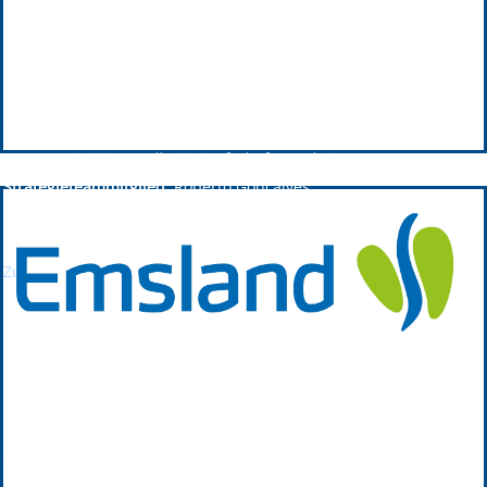
Landkreis Grafschaft Bentheim
Landkreis Grafschaft Bentheim ist seit 2011 GPRW-
Plattformpartner.
Vorstandsmitglied:
Sandra Cichon;
Erste Kreisrätin Landkreis Grafschaft Bentheim
Strategieteammitglied:
Roberto Goncalves;
Leiter Abteilung Umwelt
Zur Partnerwebsite
Landkreis Emsland
Landkreis Emsland ist seit 2024 GPRW-Plattformpartner.
Vorstandsmitglied:
Dr. Michael Kiehl;