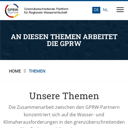
DE
NL
Sprache auswähle
AN DIESEN THEMEN ARBEITET
DIE GPRW
HOME
THEMEN
Unsere Themen
Die Zusammenarbeit zwischen den GPRW-Partnern
konzentriert sich auf die Wasser- und
Klimaherausforderungen in den grenzüberschreitenden