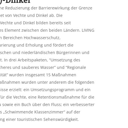
eine Reduzierung der Barrierewirkung der Grenze
et von Vechte und Dinkel ab. Die
echte und Dinkel bilden bereits seit
es Element zwischen den beiden Ländern. LIVING
en Bereichen Hochwasserschutz,
urierung und Erholung und fördert die
tschen und niederländischen Bürgerinnen und
t. In drei Arbeitspaketen, “Umsetzung des
cheres und sauberes Wasser” und “Regionale
entität” wurden insgesamt 15 Maßnahmen
 Maßnahmen wurden unter anderem die folgenden
isse erzielt: ein Umsetzungsprogramm und ein
ür die Vechte, eine Retentionsmaßnahme für die
 sowie ein Buch über den Fluss; ein verbesserter
as „Schwimmende Klassenzimmer“ auf der
ng einer touristischen Sehenswürdigkeit.