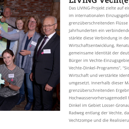
Das LIVING-Projekt zielte auf 
im internationalen Einzugsgebi
grenzüberschreitenden Flüsse V
Jahrhunderten ein verbindend
stärkte diese Verbindung in d
Wirtschaftsentwicklung, Renat
gemeinsame Identität der deu
Bürger im Vechte-Einzugsgebie
Vechte-Dinkel-Programms”, “Si
Wirtschaft und verstärkte Id
umgesetzt. Innerhalb dieser
grenzüberschreitenden Ergebn
Hochwasservorhersagemodell f
Dinkel im Gebiet Losser-Gronau
Radweg entlang der Vechte, d
Vechtzompe und die Realisieru