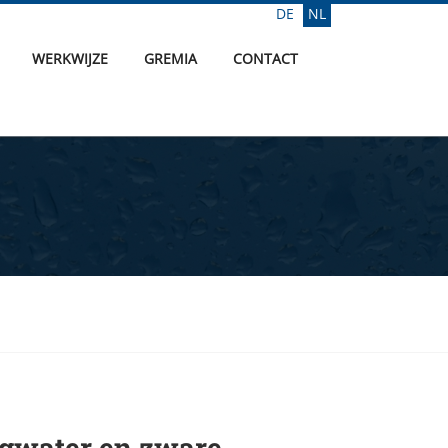
DE
NL
Selecteer de taal
WERKWIJZE
GREMIA
CONTACT
gwater en zware