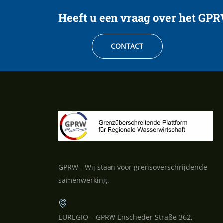
Heeft u een vraag over het GP
CONTACT
GPRW - Wij staan voor grensoverschrijdende
samenwerking.
EUREGIO – GPRW Enscheder Straße 362,