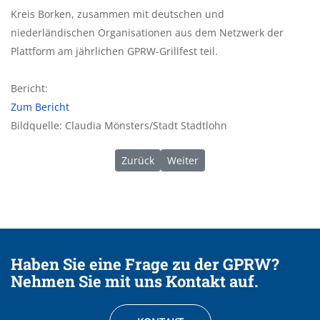
Kreis Borken, zusammen mit deutschen und
niederländischen Organisationen aus dem Netzwerk der
Plattform am jährlichen GPRW-Grillfest teil.
Bericht:
Zum Bericht
Bildquelle: Claudia Mönsters/Stadt Stadtlohn
Vorheriger Beitrag: 06/2024 | Arbeitsb
Nächster Beitrag: 11/2024 | Der 
Zurück
Weiter
Haben Sie eine Frage zu der GPRW?
Nehmen Sie mit uns Kontakt auf.