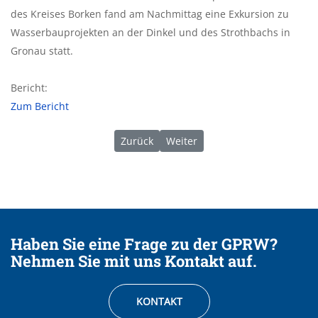
des Kreises Borken fand am Nachmittag eine Exkursion zu
Wasserbauprojekten an der Dinkel und des Strothbachs in
Gronau statt.
Bericht:
Zum Bericht
Vorheriger Beitrag: 03/2024 | Weltwasser
Nächster Beitrag: 09/2024 | GPR
Zurück
Weiter
Haben Sie eine Frage zu der GPRW?
Nehmen Sie mit uns Kontakt auf.
KONTAKT