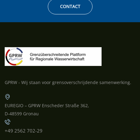
CONTACT
GPRW - Wij staan voor grensoverschrijdende samenwerking.
EUREGIO – GPRW Enscheder Straße 362,
D-48599 Gronau
+49 2562 702-29