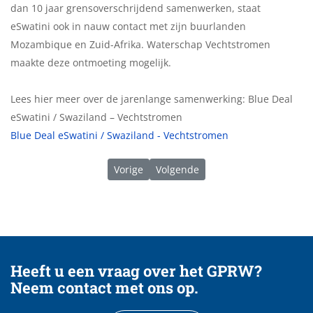
dan 10 jaar grensoverschrijdend samenwerken, staat
eSwatini ook in nauw contact met zijn buurlanden
Mozambique en Zuid-Afrika. Waterschap Vechtstromen
maakte deze ontmoeting mogelijk.
Lees hier meer over de jarenlange samenwerking: Blue Deal
eSwatini / Swaziland – Vechtstromen
Blue Deal eSwatini / Swaziland - Vechtstromen
Vorig artikel: 05/2023 | Verlenging GPRW 
Volgende artikel: 01/2023 | Het ja
Vorige
Volgende
Heeft u een vraag over het GPRW?
Neem contact met ons op.