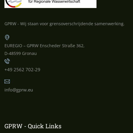
GPRW - Wij staan voor grensoverschrijdende samenwerking.
EUREGIO – GPRW Enscheder Straße 362,
D-48599 Gronau
+49 2562 702-29
info@gprw.eu
GPRW - Quick Links