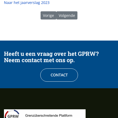
Naar het jaarverslag 2023
Vorig artikel: 03/2025 | NL-DE Workshop 
Volgende artikel: 09/2024 | GPRW
Vorige
Volgende
Heeft u een vraag over het GPRW?
Neem contact met ons op.
CONTACT