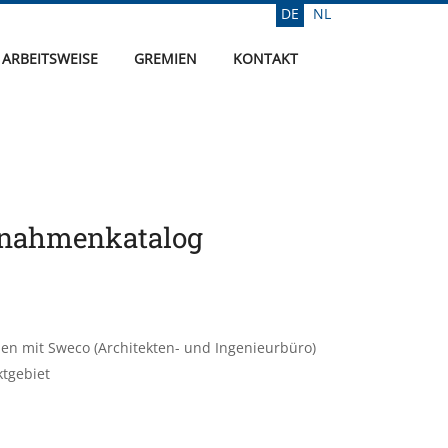
DE
NL
Sprache auswählen
ARBEITSWEISE
GREMIEN
KONTAKT
aßnahmenkatalog
en mit Sweco (Architekten- und Ingenieurbüro)
ktgebiet