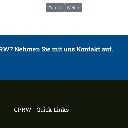
Vorheriger Beitrag: 08/2025 | Feldbesuch
Nächster Beitrag: 07/2025 | D
Zurück
Weiter
PRW? Nehmen Sie mit uns Kontakt auf.
GPRW - Quick Links