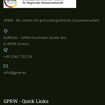
GPRW - Wir stehen für grenzübergreifende Zusammenarbeit.
EUREGIO – GPRW Enscheder Straße 362,
D-48599 Gronau
+49 2562 702-29
info@gprw.eu
GPRW - Quick Links