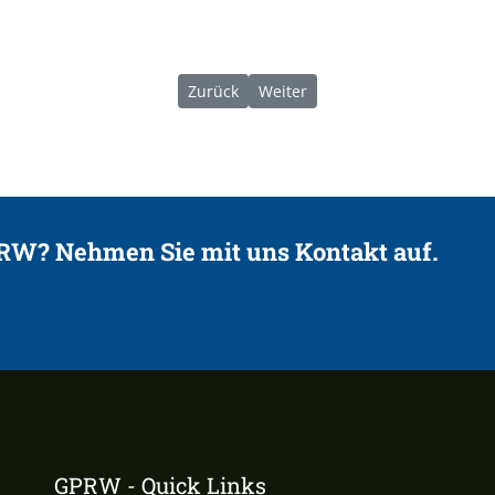
Vorheriger Beitrag: 06/2025 | EUREGIO-R
Nächster Beitrag: 05/2025 | 22
Zurück
Weiter
PRW? Nehmen Sie mit uns Kontakt auf.
GPRW - Quick Links