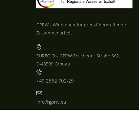
GPRW - Wir stehen für grenzübergreifende
Zusammenarbeit.
EUREGIO – GPRW Enscheder Straße 362,
D-48599 Gronau
+49 2562 702-29
info@gprw.eu