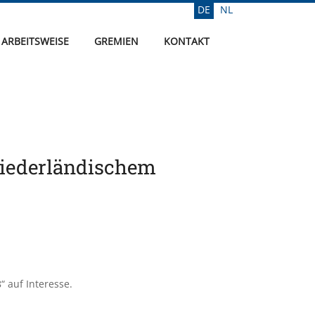
DE
NL
Sprache auswählen
ARBEITSWEISE
GREMIEN
KONTAKT
 niederländischem
 auf Interesse.