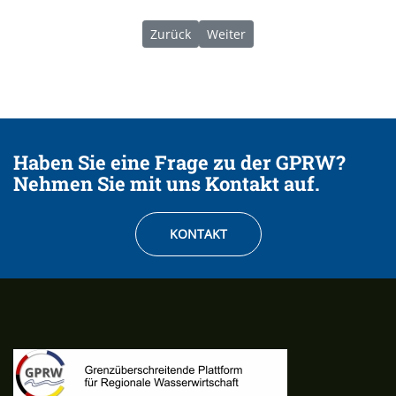
Vorheriger Beitrag: 06/2023 | Trinkbare
Nächster Beitrag: 01/2024 | V
Zurück
Weiter
Haben Sie eine Frage zu der GPRW?
Nehmen Sie mit uns Kontakt auf.
KONTAKT