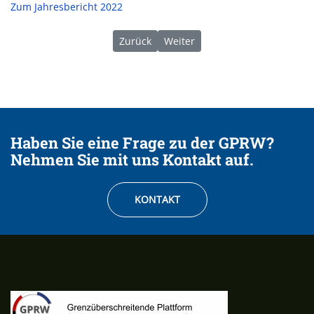
Zum Jahresbericht 2022
Vorheriger Beitrag: 09/2021 | Konferen
Nächster Beitrag: 03/2023 | Be
Zurück
Weiter
Haben Sie eine Frage zu der GPRW?
Nehmen Sie mit uns Kontakt auf.
KONTAKT