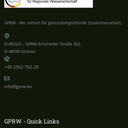
GPRW - Wir stehen für grenzübergreifende Zusammenarbeit.
EUREGIO – GPRW Enscheder Straße 362,
D-48599 Gronau
+49 2562 702-29
info@gprw.eu
GPRW - Quick Links