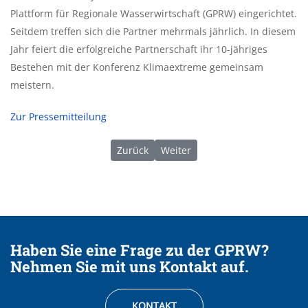
Plattform für Regionale Wasserwirtschaft (GPRW) eingerichtet.
Seitdem treffen sich die Partner mehrmals jährlich. In diesem
Jahr feiert die erfolgreiche Partnerschaft ihr 10-jähriges
Bestehen mit der Konferenz Klimaextreme gemeinsam
meistern.
Zur Pressemitteilung
Vorheriger Beitrag: 01/2022 | Der Jahresbe
Nächster Beitrag: 01/2023 | Der 
Zurück
Weiter
Haben Sie eine Frage zu der GPRW?
Nehmen Sie mit uns Kontakt auf.
KONTAKT