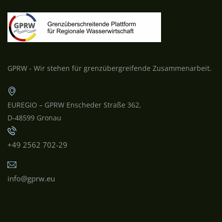
GPRW - Wir stehen für grenzübergreifende Zusammenarbeit.
EUREGIO – GPRW Enscheder Straße 362,
D-48599 Gronau
+49 2562 702-29
info@gprw.eu