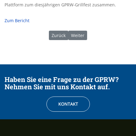
Plattform zum diesjährigen GPRW-Grillfest zusammen.
Zum Bericht
Vorheriger Beitrag: 05/2026 | Provinzial
Nächster Beitrag: 02/2026 | D
Zurück
Weiter
Haben Sie eine Frage zu der GPRW?
Nehmen Sie mit uns Kontakt auf.
KONTAKT